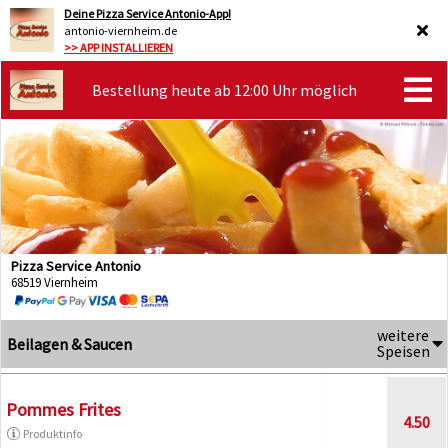
Deine Pizza Service Antonio-App!
antonio-viernheim.de
>> APP INSTALLIEREN
Bestellung heute ab 12:00 Uhr möglich
Pizza Service Antonio
68519 Viernheim
weitere
Beilagen & Saucen
Speisen
Pommes Frites
4.50
Produktinfo