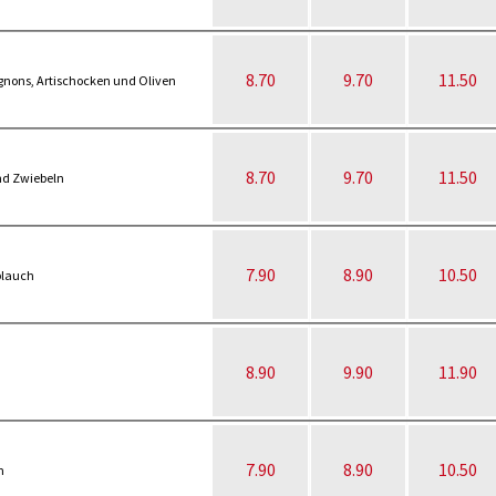
8.70
9.70
11.50
gnons, Artischocken und Oliven
8.70
9.70
11.50
nd Zwiebeln
7.90
8.90
10.50
blauch
8.90
9.90
11.90
7.90
8.90
10.50
m