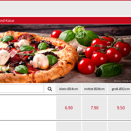
und Käse
klein Ø24cm
mittel Ø28cm
groß Ø32cm
6.90
7.90
9.50