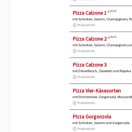
gefüllt
Pizza Calzone 1
mit Schinken, Salami, Champignons, Pa
Produktinfo
gefüllt
Pizza Calzone 2
mit Schinken, Salami, Champignons u
Produktinfo
Pizza Calzone 3
mit Dönerfleisch, Zwiebeln und Paprika
Produktinfo
Pizza Vier-Käsesorten
mit Emmentaler, Gorgonzola, Mozzare
Produktinfo
Pizza Gorgonzola
mit Schinken, Salami und Gorgonzola
Produktinfo