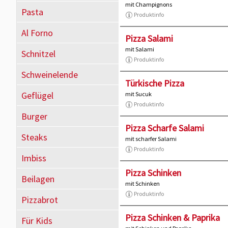
mit Champignons
Pasta
Produktinfo
Al Forno
Pizza Salami
mit Salami
Schnitzel
Produktinfo
Schweinelende
Türkische Pizza
Geflügel
mit Sucuk
Produktinfo
Burger
Pizza Scharfe Salami
Steaks
mit scharfer Salami
Produktinfo
Imbiss
Pizza Schinken
Beilagen
mit Schinken
Produktinfo
Pizzabrot
Pizza Schinken & Paprika
Für Kids