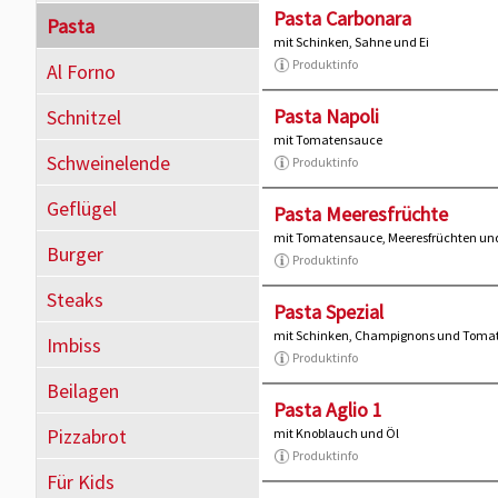
Pasta Carbonara
Pasta
mit Schinken, Sahne und Ei
Produktinfo
Al Forno
Pasta Napoli
Schnitzel
mit Tomatensauce
Schweinelende
Produktinfo
Geflügel
Pasta Meeresfrüchte
mit Tomatensauce, Meeresfrüchten un
Burger
Produktinfo
Steaks
Pasta Spezial
mit Schinken, Champignons und Toma
Imbiss
Produktinfo
Beilagen
Pasta Aglio 1
Pizzabrot
mit Knoblauch und Öl
Produktinfo
Für Kids