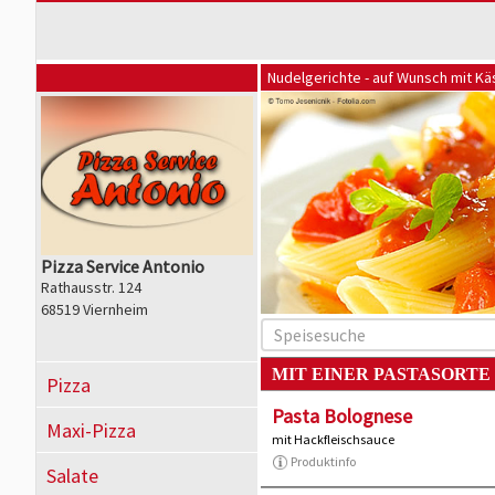
Nudelgerichte - auf Wunsch mit K
Pizza Service Antonio
Rathausstr. 124
68519 Viernheim
MIT EINER PASTASORTE
Pizza
Pasta Bolognese
Maxi-Pizza
mit Hackfleischsauce
Produktinfo
Salate