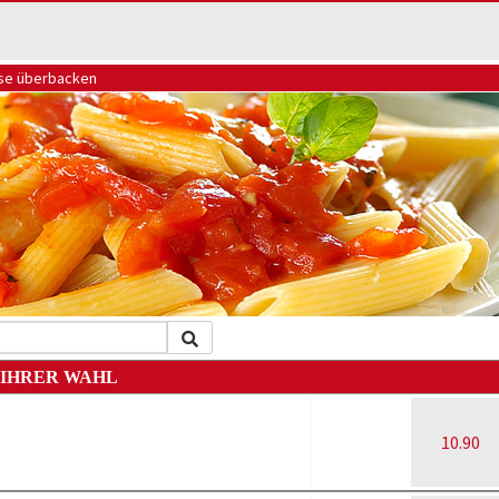
äse überbacken
 IHRER WAHL
10.90